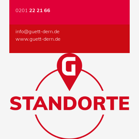
0201
22 21 66
info@guett-dern.de
www.guett-dern.de