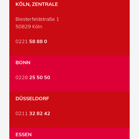
KÖLN, ZENTRALE
Biesterfeldstraße 1
50829 Köln
0221
58 88 0
BONN
0228
25 50 50
DÜSSELDORF
0211
32 82 42
ESSEN