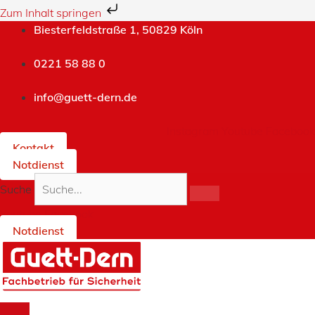
Zum Inhalt springen
Zum
Biesterfeldstraße 1, 50829 Köln
Inhalt
springen
0221 58 88 0
info@guett-dern.de
Instagram
Youtube
Facebook
Kontakt
Notdienst
Suche
Youtube
Facebook
Notdienst