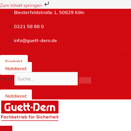
Zum Inhalt springen
Zum
Biesterfeldstraße 1, 50829 Köln
Inhalt
springen
0221 58 88 0
info@guett-dern.de
Instagram
Youtube
Facebook
Kontakt
Notdienst
Suche
Youtube
Facebook
Notdienst