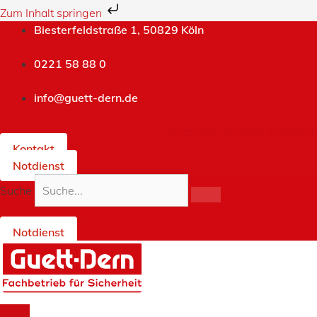
Zum Inhalt springen
Zum
Biesterfeldstraße 1, 50829 Köln
Inhalt
springen
0221 58 88 0
info@guett-dern.de
Instagram
Youtube
Facebook
Kontakt
Notdienst
Suche
Youtube
Facebook
Notdienst