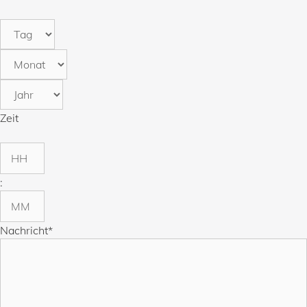
Tag
Monat
Jahr
Zeit
Stunden
:
Minuten
Nachricht
*