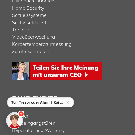
Hilfe nach Einbruch
Home Security
Schließsysteme
Schlüsseldienst
Tresore
Videoüberwachung
Körpertemperaturmessung
Zutrittskontrollen
BAUELEMENTE
Fenster
Hauseingangstüren
Reparatur und Wartung