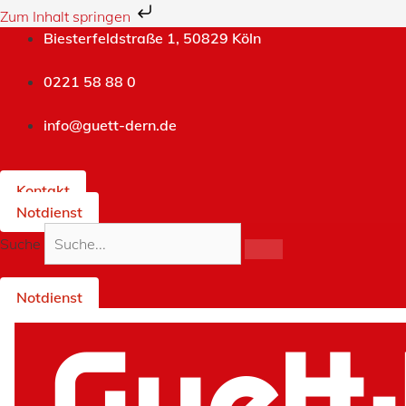
Zum Inhalt springen
Zum
Biesterfeldstraße 1, 50829 Köln
Inhalt
springen
0221 58 88 0
info@guett-dern.de
Kontakt
Notdienst
Suche
Notdienst