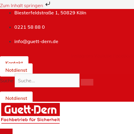
Zum Inhalt springen
Zum
Biesterfeldstraße 1, 50829 Köln
Inhalt
springen
0221 58 88 0
info@guett-dern.de
Instagram
Youtube
Facebook
Kontakt
Notdienst
Suche
Youtube
Facebook
Notdienst