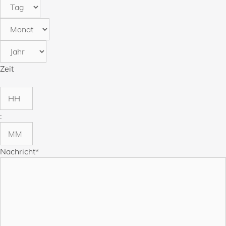
Tag
Monat
Jahr
Zeit
Stunden
:
Minuten
Nachricht
*