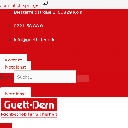
Zum Inhalt springen
Zum
Biesterfeldstraße 1, 50829 Köln
Inhalt
springen
0221 58 88 0
info@guett-dern.de
Instagram
Youtube
Facebook
Kontakt
Notdienst
Suche
Youtube
Facebook
Notdienst