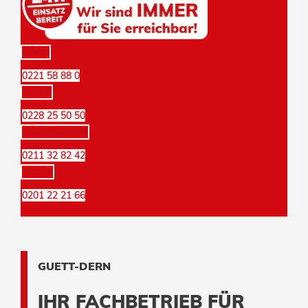
KÖLN
0221 58 88 0
BONN
0228 25 50 50
DÜSSELDORF
0211 32 82 42
ESSEN
0201 22 21 66
GUETT-DERN
IHR FACHBETRIEB FÜR