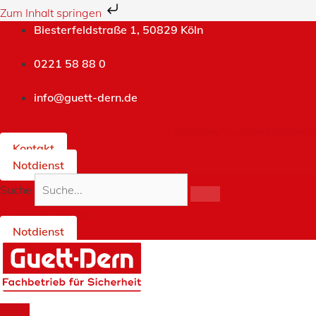
Zum Inhalt springen
Zum
Biesterfeldstraße 1, 50829 Köln
Inhalt
springen
0221 58 88 0
info@guett-dern.de
Instagram
Youtube
Facebook
Kontakt
Notdienst
Suche
Youtube
Facebook
Notdienst