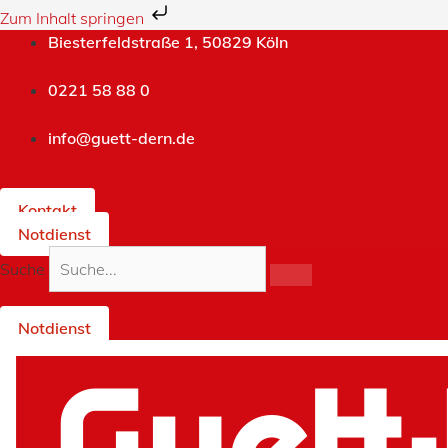
Zum Inhalt springen
Zum
Biesterfeldstraße 1, 50829 Köln
Inhalt
springen
0221 58 88 0
info@guett-dern.de
Kontakt
Notdienst
Suche
Notdienst